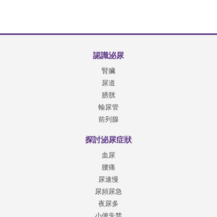
認識泌尿
腎臟
尿道
膀胱
輸尿管
前列腺
探討泌尿症狀
血尿
腰痛
尿速慢
尿頻尿急
夜尿多
小便失禁