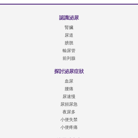
認識泌尿
腎臟
尿道
膀胱
輸尿管
前列腺
探討泌尿症狀
血尿
腰痛
尿速慢
尿頻尿急
夜尿多
小便失禁
小便疼痛