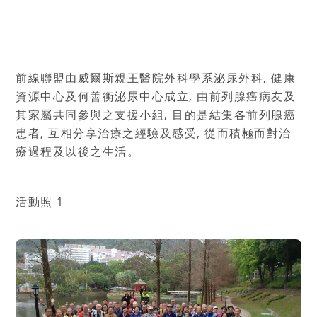
前線聯盟
由威爾斯親王醫院外科學系泌尿外科
,
健康
資源中心及何善衡泌尿中心成立
,
由前列腺癌病友及
其家屬共同參與之支援小組
,
目的是結集各前列腺癌
患者
,
互相分享治療之經驗及感受
,
從而積極而對治
療過程及以後之生活。
活動照 1