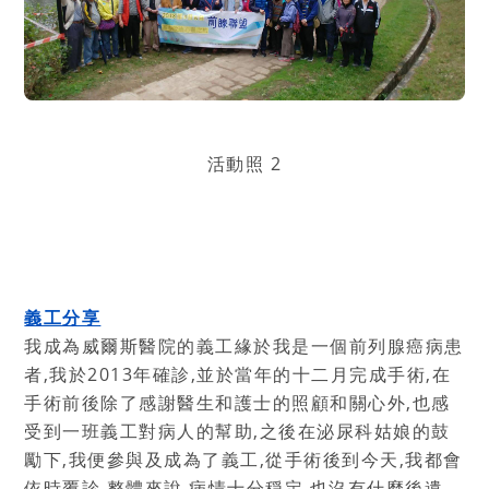
活動照 2
義工分享
我成為威爾斯醫院的義工緣於我是一個前列腺癌病患
者
,
我於
2013
年確診
,
並於當年的十二月完成手術
,
在
手術前後除了感謝醫生和護士的照顧和關心外
,
也感
受到一班義工對病人的幫助
,
之後在泌尿科姑娘的鼓
勵下
,
我便參與及成為了義工
,
從手術後到今天
,
我都會
依時覆診
,
整體來說
,
病情十分穏定
.
也沒有什麼後遺