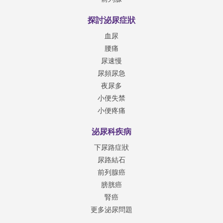
探討泌尿症狀
血尿
腰痛
尿速慢
尿頻尿急
夜尿多
小便失禁
小便疼痛
泌尿科疾病
下尿路症狀
尿路結石
前列腺癌
膀胱癌
腎癌
更多泌尿問題