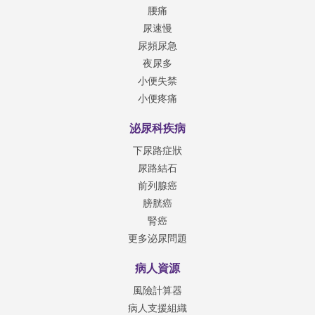
腰痛
尿速慢
尿頻尿急
夜尿多
小便失禁
小便疼痛
泌尿科疾病
下尿路症狀
尿路結石
前列腺癌
膀胱癌
腎癌
更多泌尿問題
病人資源
風險計算器
病人支援組織