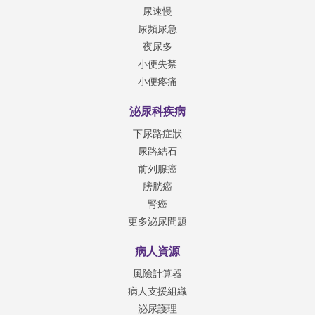
尿速慢
尿頻尿急
夜尿多
小便失禁
小便疼痛
泌尿科疾病
下尿路症狀
尿路結石
前列腺癌
膀胱癌
腎癌
更多泌尿問題
病人資源
風險計算器
病人支援組織
泌尿護理