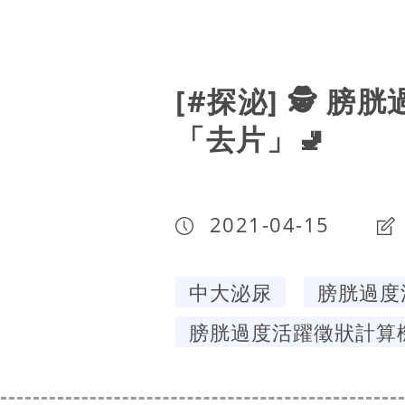
[#探泌] 🕵️ 
「去片」🚽
2021-04-15
中大泌尿
膀胱過度
膀胱過度活躍徵狀計算