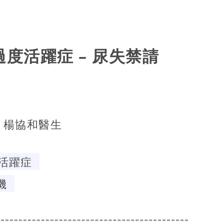
膀胱過度活躍症 – 尿失禁請
楊協和醫生
活躍症
機