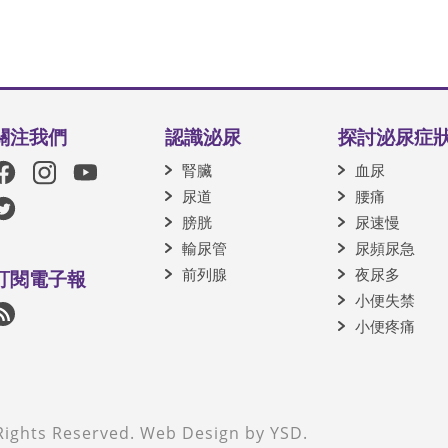
關注我們
認識泌尿
探討泌尿症
腎臟
血尿
尿道
腰痛
膀胱
尿速慢
輸尿管
尿頻尿急
前列腺
夜尿多
訂閱電子報
小便失禁
小便疼痛
Rights Reserved.
Web Design
by YSD.