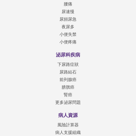
腰痛
尿速慢
尿頻尿急
夜尿多
小便失禁
小便疼痛
泌尿科疾病
下尿路症狀
尿路結石
前列腺癌
膀胱癌
腎癌
更多泌尿問題
病人資源
風險計算器
病人支援組織