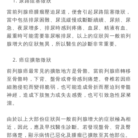
尿路阻塞徵狀
當前列腺癌腫瘤壓迫尿道，便會引起尿路阻塞徵狀，
當中包括排尿困難、尿流緩慢或斷斷續續、尿頻、尿
急、夜尿增多、排尿時感到疼痛、血尿、精液有血、
嚴重時可能需要靠尿喉排尿。以上的症狀與一般前列
腺增大的症狀無異，所以醫生的診斷非常重要。
癌症擴散徵狀
前列腺癌最常見的擴散地方是骨骼。當前列腺癌轉移
至骨骼時，下背、盤骨或脊骨感到痛楚。脊椎若因癌
細胞侵犯而變得脆弱，也可能造成骨折而壓迫到脊髓
神經，造成下肢無力或失去感覺，也可引致急性尿瀦
溜。
由於以上大部份症狀與一般前列腺增大的症狀極為相
近，因此，應及早找醫生診斷。若發現盤骨、背及臀
部痛楚，顯示病情已惡化及腫瘤已擴散至其他部位。