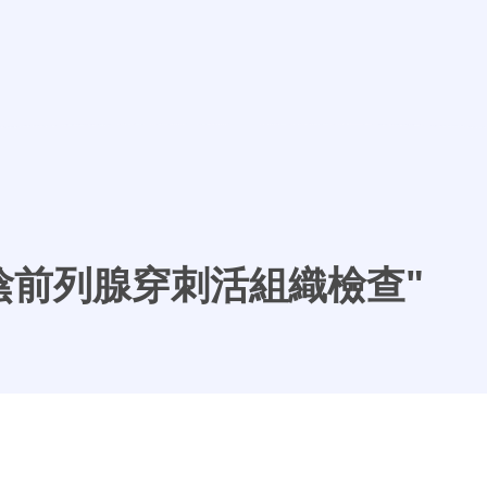
會陰前列腺穿刺活組織檢查"