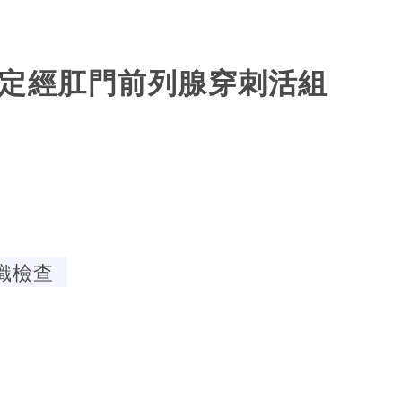
，定經肛門前列腺穿刺活組
織檢查