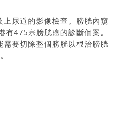
y)及上尿道的影像檢查。膀胱內窺
港有475宗膀胱癌的診斷個案。
能需要切除整個膀胱以根治膀胱
療。