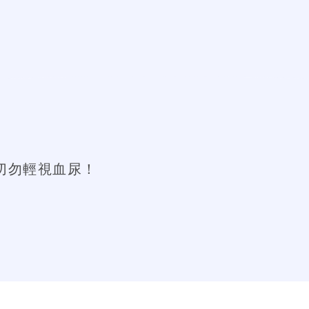
切勿輕視血尿！