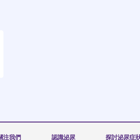
關注我們
認識泌尿
探討泌尿症