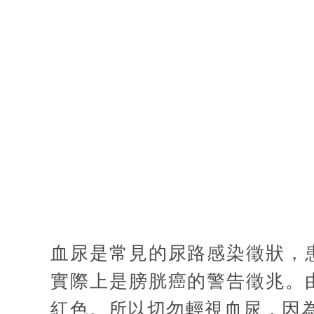
血尿是常見的尿路感染徵狀，
實際上是膀胱癌的警告徵兆。
紅色。所以切勿輕視血尿，因