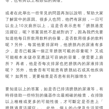
等，也有與以上相類似的病徵。
或者在此舉出一些常見的問題再加以說明，幫助大家
了解當中的原因。很多人也問，他們有尿頻，一日可
以去上10次廁所以上，這是否表示患有「膀胱過度
活躍症」呢？答案當然不是絕對的了，因為我們先要
知道他每日所飲用飲料的份量，是否飲用很多的飲料
呢？另外，每當他要排尿時，他膀胱內的尿液有多
少，是否已載滿一個正常膀胱可載的容量呢？ 又或
可能根本未儲存至應該可容納的容量，便需要上廁
所？ 再者，他是否每次排尿也把膀胱內的尿液排清
呢？ 另外，他會否有可能患有膀胱結石或其他疾病
呢？ 如男性，更要檢查是否患有前列腺增生？
要知道以上的答案，如是否已排清膀胱的尿液等，有
時得借助一些特別的儀器作出最精確的檢查，在排除
以上種種或更多的可能性後，才可斷定是否患上「
膀胱過度活躍症」。 此外，個人的小便及生活習慣