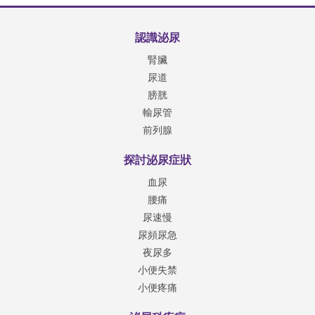
認識泌尿
腎臟
尿道
膀胱
輸尿管
前列腺
探討泌尿症狀
血尿
腰痛
尿速慢
尿頻尿急
夜尿多
小便失禁
小便疼痛