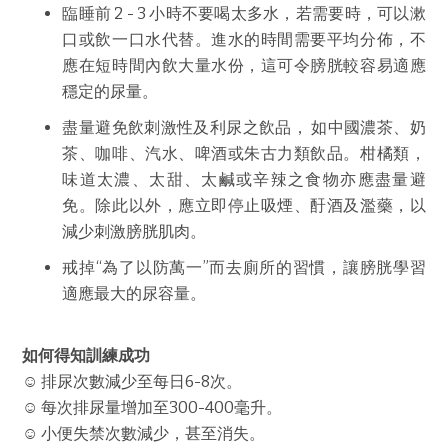
臨睡前 2 - 3 小時不要喝太多水，若需要時，可以漱
口或飲一口水代替。進水的時間需要平均分佈，不
應在短時間內飲大量水份，這可令膀胱較容易適應
穩定的尿量。
盡量避免飲刺激性及利尿之飲品， 如中國濃茶、奶
茶、咖啡、汽水、啤酒或朱古力類飲品。柑橘類，
味道太濃、太甜、太鹹或辛辣之食物亦應盡量避
免。除此以外，應立即停止吸煙、酑酒及濫藥，以
減少刺激膀胱肌肉。
戒掉“為了以防萬一”而去廁所的習慣，讓膀胱學習
適應最大的尿容量。
如何得知訓練成功
☺ 排尿次數減少至每日6-8次。
☺ 每次排尿量增加至300-400毫升。
☺ 小便失禁次數減少，甚至消失。