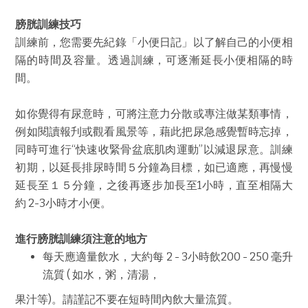
膀胱訓練技巧
訓練前，您需要先紀錄「小便日記」以了解自己的小便相
隔的時間及容量。透過訓練，可逐漸延長小便相隔的時
間。
如你覺得有尿意時，可將注意力分散或專注做某類事情，
例如閱讀報刋或觀看風景等，藉此把尿急感覺暫時忘掉，
同時可進行“快速收緊骨盆底肌肉運動”以減退尿意。訓練
初期，以延長排尿時間５分鐘為目標，如已適應，再慢慢
延長至１５分鐘，之後再逐步加長至1小時，直至相隔大
約 2-3小時才小便。
進行膀胱訓練須注意的地方
每天應適量飲水，大約每 2 - 3小時飲200 - 250 毫升
流質 ( 如水，粥，清湯，
果汁等)。請謹記不要在短時間內飲大量流質。