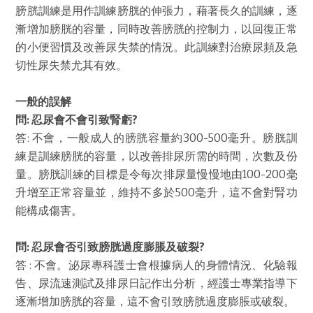
膀胱訓練是用作訓練膀胱的伸張力，藉著長久的訓練，逐
漸增加膀胱的容量，同時改善膀胱的控制力，以回復正常
的小便習慣及改善尿失禁的情況。此訓練對治療尿頻及急
切性尿失禁尤其有效。
一般的誤解
問
: 忍尿會不會引致腎虧?
答: 不會，一般成人的膀胱容量約300-500毫升。膀胱訓
練是訓練膀胱的容量，以改善排尿所需的時間，次數及份
量。膀胱訓練的目標是令每次排尿量慢慢地由100-200毫
升增至正常容量並，維持不多於500毫升，這不會對腎功
能構成傷害。
問
: 忍尿會否引致膀胱過度膨脹及破裂?
答 : 不會。泌尿專科護士會根據病人的身體情況、化驗報
告、尿流速測試及排尿日記作出分析，經護士專業指導下
逐漸增加膀胱的容量，這不會引致膀胱過度膨脹或破裂。