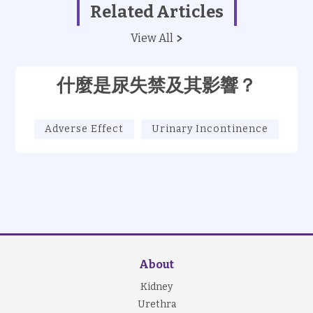
Related Articles
View All
什麼是尿失禁及其影響？
Adverse Effect
Urinary Incontinence
About
Kidney
Urethra