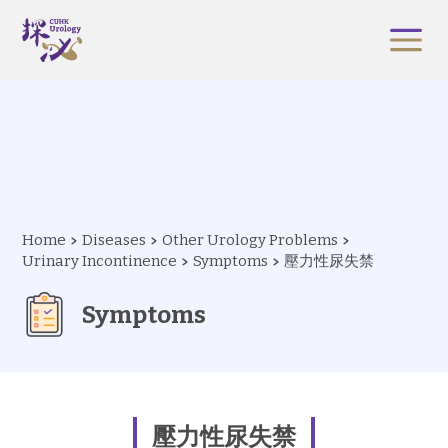
Home
Diseases
Other Urology Problems
Urinary Incontinence
Symptoms
壓力性尿失禁
Symptoms
壓力性尿失禁