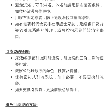
避免浸浴，可作淋浴。沐浴前請用膠布覆蓋敷料，
如敷料沾濕可作更換。
用膠布固定導管，防止過度牽拉或扭曲導管。
如有需要我們會安排社康護士家訪，延續傷口及腎
導管引流系統的護理，或可按指示到門診清洗傷
口。
引流袋的護理
:
尿液經導管引流到引流袋，引流袋約三份二滿時便
要排放。
觀察並記錄尿液的顏色，性質及份量。
保持密封式引流系統，如非必要，不要更換引流
袋。
如要更換引流袋，更換前後必須洗手。
排放引流袋的方法
: