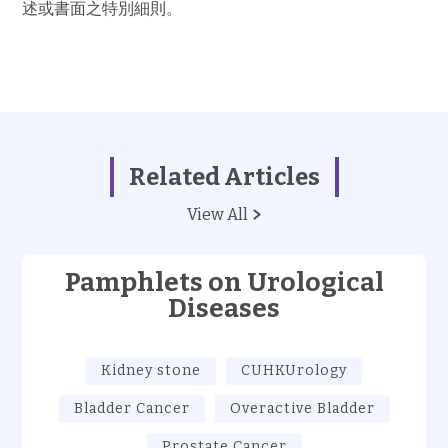
述或書面之特別細則。
Related Articles
View All
Pamphlets on Urological
Diseases
Kidney stone
CUHKUrology
Bladder Cancer
Overactive Bladder
Prostate Cancer