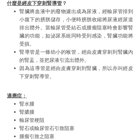
什麼是經
皮下穿刺腎導管
？
腎臟將血液中的廢物濾出成為尿液，經輸尿管排到
小腹下的膀胱儲存，小便時膀胱收縮將尿液經尿道
排出體外。當輸尿管受結石或腫瘤阻塞時會影響腎
臟的功能，如泌尿系統同時受到感染，腎臟功能將
受損。
腎導管是一條幼小的喉管，經由皮膚穿刺到腎臟內
的腎盂，並把尿液引流出體外。
因為這導管是經由皮膚穿刺到腎臟，所以亦叫經皮
下穿刺腎導管。
適應症：
腎水腫
腎膿腫
輸尿管梗阻
腎石或輸尿管石引致阻塞
腫瘤引致之阻塞