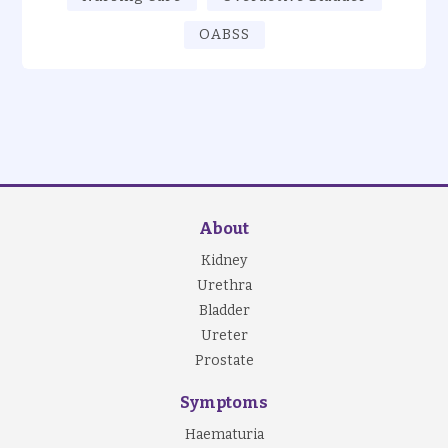
OABSS
About
Kidney
Urethra
Bladder
Ureter
Prostate
Symptoms
Haematuria