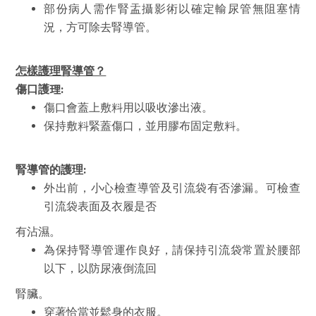
部份病人需作腎盂攝影術以確定輸尿管無阻塞情
況，方可除去腎導管。
怎樣護理腎導管？
傷
口護理
:
傷口會蓋上敷料用以吸收滲出液。
保持敷料緊蓋傷口，並用膠布固定敷料。
腎導管的護理
:
外出前，小心檢查導管及引流袋有否滲漏。可檢查
引流袋表面及衣履是否
有沾濕。
為保持腎導管運作良好，請保持引流袋常置於腰部
以下，以防尿液倒流回
腎臟。
穿著恰當並鬆身的衣服。