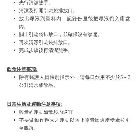
先行清潔雙手。
清潔及打開引流袋排放口。
放出尿液到量杯內，記錄份量後把尿液倒入廁盆
內。
關上引流袋排放口，並確保沒有滲漏。
再次清潔引流袋排放口。
完成步驟後再清潔雙手。
飲食注意事項
:
除有醫護人員特別指示外，請每日飲用不少於5 - 2
公升清水或飲品。
日常生活及運動注意事項
:
輕量的運動如散步均適宜
不要做動作過大之運動以防止導管因過度受牽拉引
至脫落。