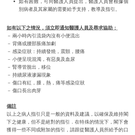
如有困難，可向醫護人員提出，醫護人員會根據個
別病者及其家屬的需要給予支持，教導及指引。
如有以下之情況，須立即通知醫護
人員及
尋求協助：
－ 兩小時內引流袋內沒有小便流出
－ 背痛或腰部脹痛加劇
－ 感染症狀：持續發燒，震顫，腰痛
－ 小便呈現混濁，有惡臭及血尿
－ 腎導管脫出，移位
－ 持續尿液滲漏現象
－ 傷口有紅，腫，熱，痛等感染症狀
－ 傷口長出肉芽
備註
以上之病人指引只是一般的資料及建議，以確保及維持閣
下之健康，但不是絕對的指引．在特殊的情況下，閣下會
獲得一些不同或附加的指引，請跟從醫護人員所給予的口