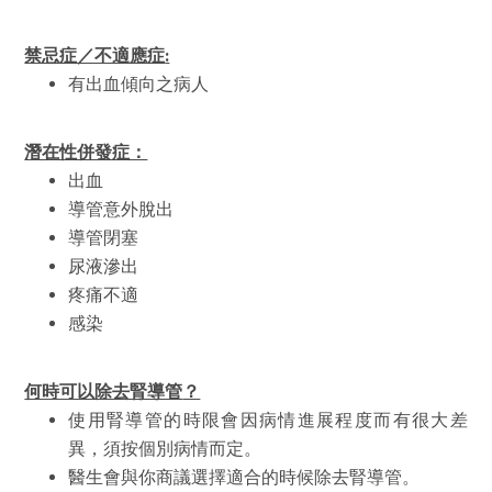
禁忌症／不適應症
:
有出血傾向之病人
潛在性併發症：
出血
導管意外脫出
導管閉塞
尿液滲出
疼痛不適
感染
何時可以除去腎導管
？
使用腎導管的時限會因病情進展程度而有很大差
異，須按個別病情而定。
醫生會與你商議選擇適合的時候除去腎導管。