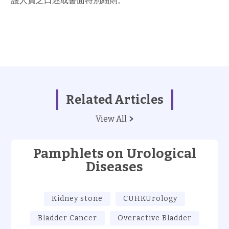
護人員之口述或書面特別細則。
Related Articles
View All
Pamphlets on Urological
Diseases
Kidney stone
CUHKUrology
Bladder Cancer
Overactive Bladder