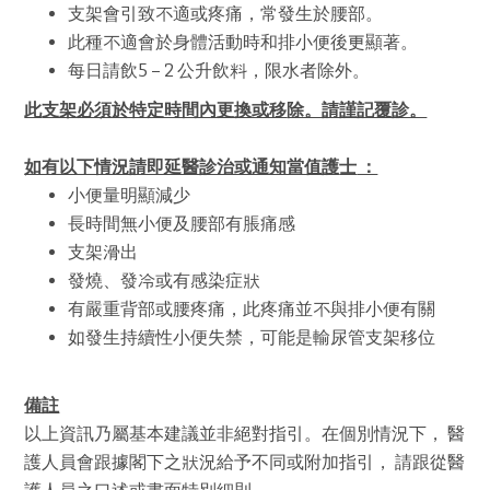
支架會引致不適或疼痛，常發生於腰部。
此種不適會於身體活動時和排小便後更顯著。
每日請飲5 – 2 公升飲料，限水者除外。
此
支架必須於特定時間內更換或移
除。請謹記覆診。
如有以下情況請即延醫診治或通知當值護
士
：
小便量明顯減少
長時間無小便及腰部有脹痛感
支架滑出
發燒、發冷或有感染症狀
有嚴重背部或腰疼痛，此疼痛並不與排小便有關
如發生持續性小便失禁，可能是輸尿管支架移位
備註
以上資訊乃屬基本建議並非絕對指引。在個別情況下， 醫
護人員會跟據閣下之狀況給予不同或附加指引， 請跟從醫