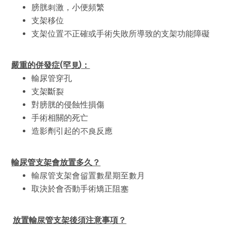
膀胱刺激，小便頻繁
支架移位
支架位置不正確或手術失敗所導致的支架功能障礙
嚴重的併發症
(罕
見
)：
輸尿管穿孔
支架斷裂
對膀胱的侵蝕性損傷
手術相關的死亡
造影劑引起的不良反應
輸尿管
支架會放置多久？
輸尿管支架會留置數星期至數月
取決於會否動手術矯正阻塞
放置輸尿管
支架後須注意事項？