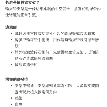
甚麽是輸尿管支架？
輸尿管支架是一條幼細柔韌的中空管子，放置於輸尿管內
使腎臟能正常引流。
適應症
減輕因器官性或功能性引起的輸尿管或腎盂阻塞
腎臟或輸尿管手術後，用作臨時輸尿管以引尿至膀
胱
體外衝激波碎石術前，先放置輸尿管支架，以預防
結石碎造成輸尿管阻塞
輸尿管擴張術
潛在的併發症
支架不暢通：支架總暢通率為80%，大多數支架閉
塞出現於植入後兩個月內
感染
血尿