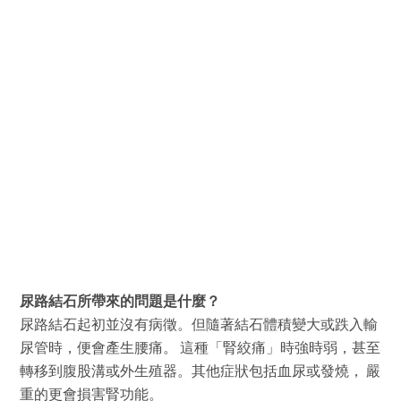
尿路結石所帶來的問題是什麼？
尿路結石起初並沒有病徵。但隨著結石體積變大或跌入輸
尿管時，便會產生腰痛。 這種「腎絞痛」時強時弱，甚至
轉移到腹股溝或外生殖器。其他症狀包括血尿或發燒， 嚴
重的更會損害腎功能。