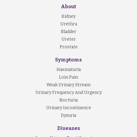
About
Kidney
Urethra
Bladder
Ureter
Prostate
Symptoms
Haematuria
Loin Pain
Weak Urinary Stream
Urinary Frequency And Urgency
Nocturia
Urinary Incontinence
Dysuria
Diseases